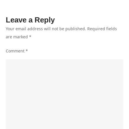
Berasal
dari
Leave a Reply
Tim
Solo
Your email address will not be published.
Required fields
are marked
*
Comment
*