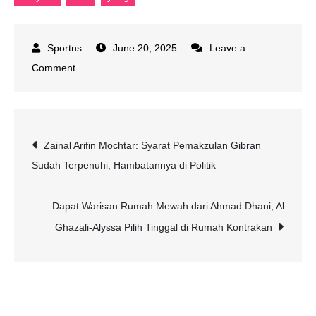
June 20, 2025
Leave a
on
Comment
Beathor
Suryadi
Beber
Post
Zainal Arifin Mochtar: Syarat Pemakzulan Gibran
Sosok
Sudah Terpenuhi, Hambatannya di Politik
yang
navigation
Diduga
Cetak
Dapat Warisan Rumah Mewah dari Ahmad Dhani, Al
Ijazah
Ghazali-Alyssa Pilih Tinggal di Rumah Kontrakan
Jokowi
di
Pasar
Pramuka,