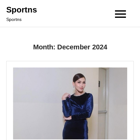
Skip
Sportns
to
Sportns
content
Month:
December 2024