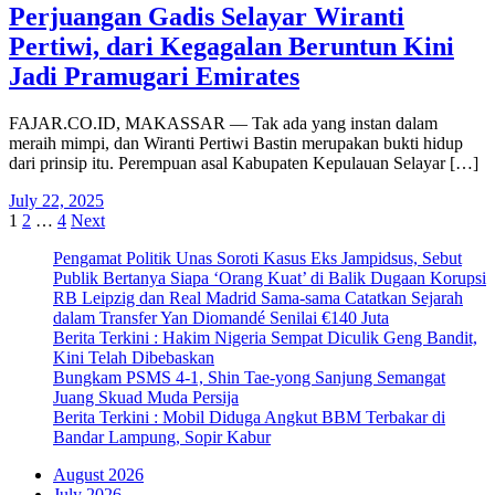
Perjuangan Gadis Selayar Wiranti
Pertiwi, dari Kegagalan Beruntun Kini
Jadi Pramugari Emirates
FAJAR.CO.ID, MAKASSAR — Tak ada yang instan dalam
meraih mimpi, dan Wiranti Pertiwi Bastin merupakan bukti hidup
dari prinsip itu. Perempuan asal Kabupaten Kepulauan Selayar […]
July 22, 2025
Posts
1
2
…
4
Next
pagination
Pengamat Politik Unas Soroti Kasus Eks Jampidsus, Sebut
Publik Bertanya Siapa ‘Orang Kuat’ di Balik Dugaan Korupsi
RB Leipzig dan Real Madrid Sama-sama Catatkan Sejarah
dalam Transfer Yan Diomandé Senilai €140 Juta
Berita Terkini : Hakim Nigeria Sempat Diculik Geng Bandit,
Kini Telah Dibebaskan
Bungkam PSMS 4-1, Shin Tae-yong Sanjung Semangat
Juang Skuad Muda Persija
Berita Terkini : Mobil Diduga Angkut BBM Terbakar di
Bandar Lampung, Sopir Kabur
August 2026
July 2026