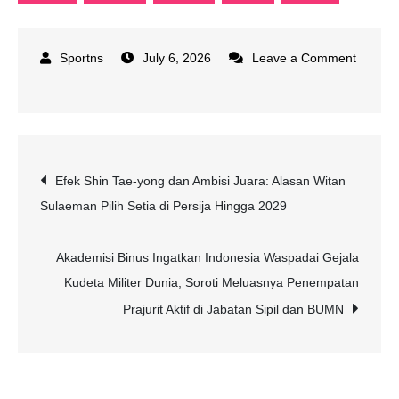
July 6, 2026
Leave a Comment
on
Berita
Terkini
:
Post
Efek Shin Tae-yong dan Ambisi Juara: Alasan Witan
Dicegah
Sulaeman Pilih Setia di Persija Hingga 2029
ke
navigation
LN
Atas
Akademisi Binus Ingatkan Indonesia Waspadai Gejala
Korupsi,
Kudeta Militer Dunia, Soroti Meluasnya Penempatan
Istri
Prajurit Aktif di Jabatan Sipil dan BUMN
PM
Spanyol
Diizinkan