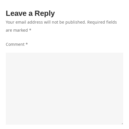
Dia
Leave a Reply
Kurang
Kerjaan
Your email address will not be published.
Required fields
atau
are marked
*
Cari
Comment
*
Perhatian?