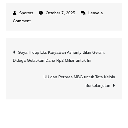
October 7, 2025
Leave a
on
Comment
Urusi
Kasus
Yai
Post
Gaya Hidup Eks Karyawan Ashanty Bikin Gerah,
Mim
Diduga Gelapkan Dana Rp2 Miliar untuk Ini
di
navigation
Malang
Jawa
UU dan Perpres MBG untuk Tata Kelola
Timur,
Berkelanjutan
KDM
Tuai
Kritik
Tajam:
Apakah