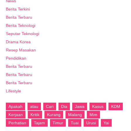
News
Berita Terkini
Berita Terbaru
Berita Teknologi
Seputar Teknologi
Drama Korea
Resep Masakan
Pendidikan
Berita Terbaru
Berita Terbaru
Berita Terbaru
Lifestyle
Apakah
atau
Cari
Dia
Jawa
Kasus
KDM
Kerjaan
Kritik
Kurang
Malang
Mim
Perhatian
Tajam
Timur
Tuai
Urusi
Yai