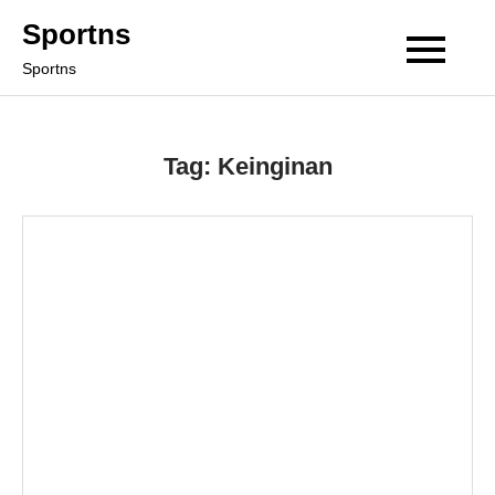
Skip
Sportns
to
Sportns
content
Tag:
Keinginan