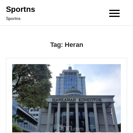
Skip
Sportns
to
Sportns
content
Tag:
Heran