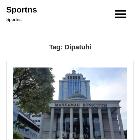
Skip
Sportns
to
Sportns
content
Tag:
Dipatuhi