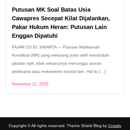
Putusan MK Soal Batas Usia
Cawapres Secepat Kilat Dijalankan,
Pakar Hukum Heran: Putusan Lain
Enggan Dipatuhi
FAJAR.CO.ID, JAKARTA — Putusan Mahkamah
Konstitusi (MK) yang melarang polisi aktif menduduki
jabatan sipil, tidak seharusnya menunggu aturan
pelaksana atau mekanisme transisi lain. Hal itu […]
November 21, 2025
Copyright © All rights reserved. Theme Shield Blog by
Creativ