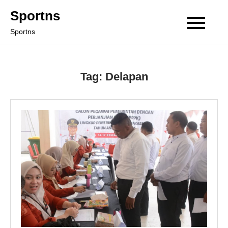
Skip
Sportns
to
Sportns
content
Tag:
Delapan