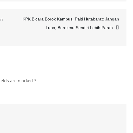
Gadis
Selayar
KPK Bicara Borok Kampus, Palti Hutabarat: Jangan
ri
Wiranti
Lupa, Borokmu Sendiri Lebih Parah
Pertiwi,
dari
Kegagalan
Beruntun
Kini
Jadi
ields are marked
*
Pramugari
Emirates