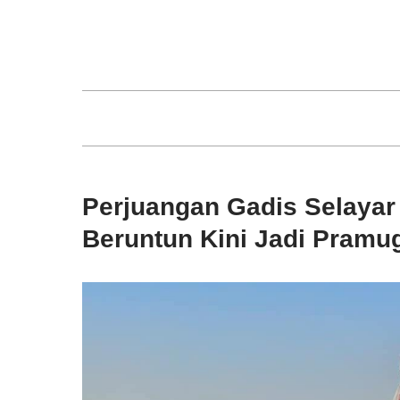
Skip
to
content
Perjuangan Gadis Selayar 
Beruntun Kini Jadi Pramug