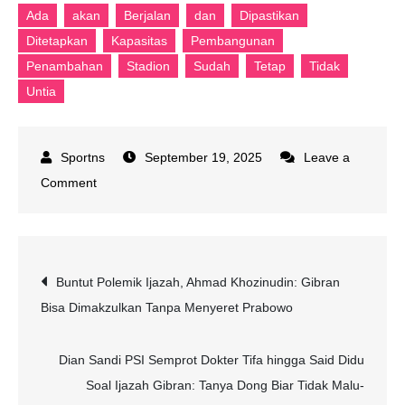
Ada
akan
Berjalan
dan
Dipastikan
Ditetapkan
Kapasitas
Pembangunan
Penambahan
Stadion
Sudah
Tetap
Tidak
Untia
September 19, 2025
Leave a
on
Comment
Pembangunan
Stadion
Untia
Post
Buntut Polemik Ijazah, Ahmad Khozinudin: Gibran
Dipastikan
Bisa Dimakzulkan Tanpa Menyeret Prabowo
akan
navigation
Tetap
Berjalan,
Dian Sandi PSI Semprot Dokter Tifa hingga Said Didu
Kapasitas
Soal Ijazah Gibran: Tanya Dong Biar Tidak Malu-