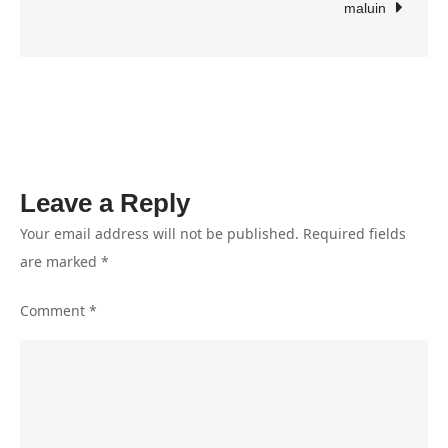
sudah
maluin
Ditetapkan
dan
tidak
ada
Penambahan
Leave a Reply
Your email address will not be published.
Required fields
are marked
*
Comment
*