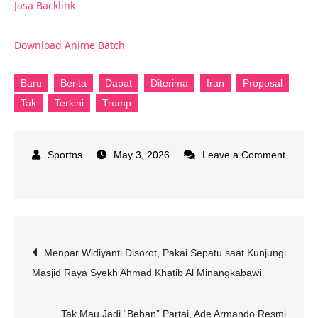
Jasa Backlink
Download Anime Batch
Baru
Berita
Dapat
Diterima
Iran
Proposal
Tak
Terkini
Trump
May 3, 2026
Leave a Comment
on
Berita
Terkini
:
Post
Menpar Widiyanti Disorot, Pakai Sepatu saat Kunjungi
Trump:
Masjid Raya Syekh Ahmad Khatib Al Minangkabawi
Proposal
navigation
Baru
Iran
Tak Mau Jadi “Beban” Partai, Ade Armando Resmi