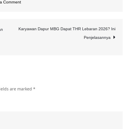
on
 a Comment
Berita
Terkini
:
Karyawan Dapur MBG Dapat THR Lebaran 2026? Ini
an
Netanyahu
Penjelasannya
Puji
Ahmed
Rebut
Senjata
Penembak
di
ields are marked
*
Bondi:
Muslim
Pemberani!