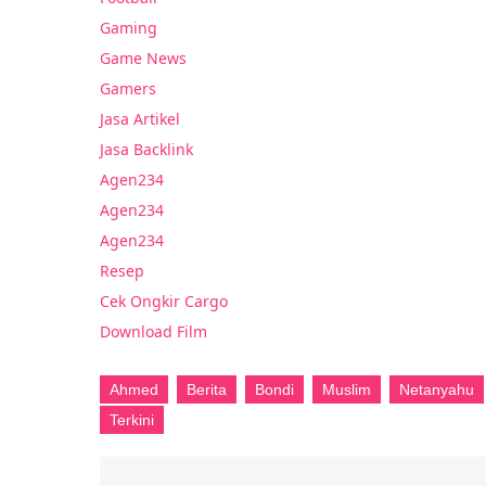
Gaming
Game News
Gamers
Jasa Artikel
Jasa Backlink
Agen234
Agen234
Agen234
Resep
Cek Ongkir Cargo
Download Film
Ahmed
Berita
Bondi
Muslim
Netanyahu
Terkini