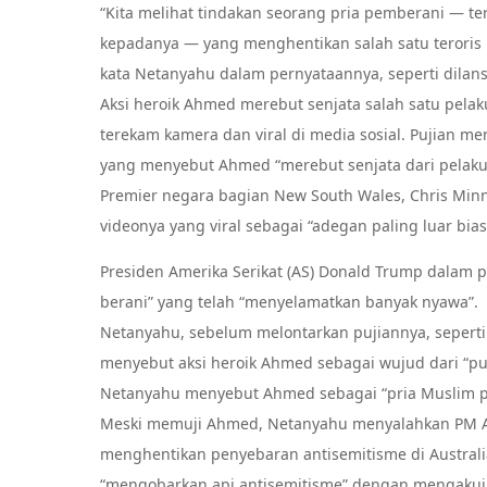
“Kita melihat tindakan seorang pria pemberani — te
kepadanya — yang menghentikan salah satu teroris 
kata Netanyahu dalam pernyataannya, seperti dilan
Aksi heroik Ahmed merebut senjata salah satu pela
terekam kamera dan viral di media sosial. Pujian me
yang menyebut Ahmed “merebut senjata dari pela
Premier negara bagian New South Wales, Chris Min
videonya yang viral sebagai “adegan paling luar bias
Presiden Amerika Serikat (AS) Donald Trump dalam
berani” yang telah “menyelamatkan banyak nyawa”.
Netanyahu, sebelum melontarkan pujiannya, seperti
menyebut aksi heroik Ahmed sebagai wujud dari “p
Netanyahu menyebut Ahmed sebagai “pria Muslim 
Meski memuji Ahmed, Netanyahu menyalahkan PM Al
menghentikan penyebaran antisemitisme di Austral
“mengobarkan api antisemitisme” dengan mengakui 