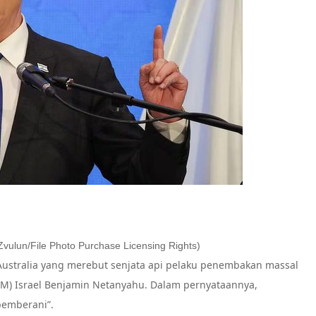
ulun/File Photo Purchase Licensing Rights)
Australia yang merebut senjata api pelaku penembakan massal
(PM) Israel Benjamin Netanyahu. Dalam pernyataannya,
pemberani”.