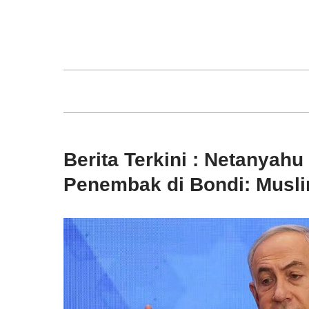
Skip
to
content
Berita Terkini : Netanyah
Penembak di Bondi: Musl