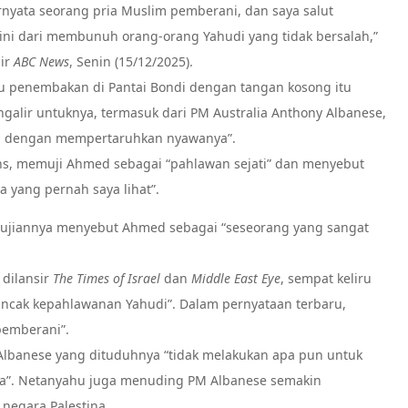
rnyata seorang pria Muslim pemberani, dan saya salut
ini dari membunuh orang-orang Yahudi yang tidak bersalah,”
sir
ABC News
, Senin (15/12/2025).
ku penembakan di Pantai Bondi dengan tangan kosong itu
ngalir untuknya, termasuk dari PM Australia Anthony Albanese,
ku dengan mempertaruhkan nyawanya”.
ns, memuji Ahmed sebagai “pahlawan sejati” dan menyebut
a yang pernah saya lihat”.
 pujiannya menyebut Ahmed sebagai “seseorang yang sangat
 dilansir
The Times of Israel
dan
Middle East Eye
, sempat keliru
uncak kepahlawanan Yahudi”. Dalam pernyataan terbaru,
pemberani”.
banese yang dituduhnya “tidak melakukan apa pun untuk
ia”. Netanyahu juga menuding PM Albanese semakin
negara Palestina.