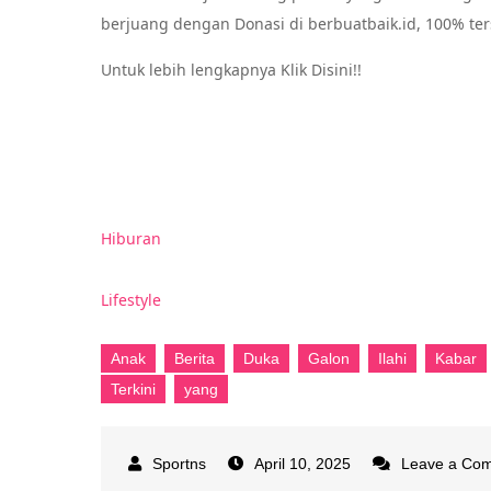
berjuang dengan Donasi di berbuatbaik.id, 100% ter
Untuk lebih lengkapnya Klik Disini!!
Hiburan
Lifestyle
Anak
Berita
Duka
Galon
Ilahi
Kabar
Terkini
yang
April 10, 2025
Leave a Co