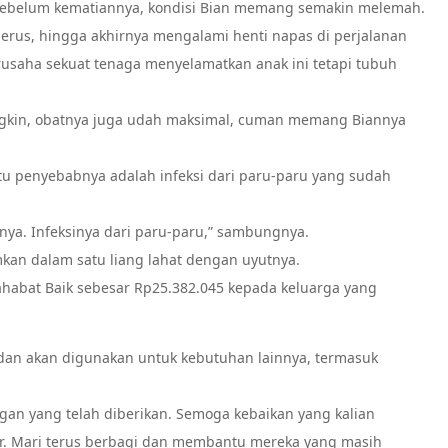
sebelum kematiannya, kondisi Bian memang semakin melemah.
nerus, hingga akhirnya mengalami henti napas di perjalanan
rusaha sekuat tenaga menyelamatkan anak ini tetapi tubuh
gkin, obatnya juga udah maksimal, cuman memang Biannya
u penyebabnya adalah infeksi dari paru-paru yang sudah
anya. Infeksinya dari paru-paru,” sambungnya.
kan dalam satu liang lahat dengan uyutnya.
ahabat Baik sebesar Rp25.382.045 kepada keluarga yang
an akan digunakan untuk kebutuhan lainnya, termasuk
ngan yang telah diberikan. Semoga kebaikan yang kalian
ir. Mari terus berbagi dan membantu mereka yang masih