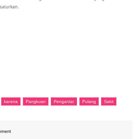
salurkan.
karena
Pangkuan
Pengantar
Pulang
Sakit
on
mment