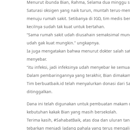
Menurut ibunda Bian, Rahma, Selama dua minggu 
Saturasi oksigen yang naik turun, muntah terus-me
menuju rumah sakit. Setibanya di IGD, tim medis be
kecilnya sudah tak kuat untuk bertahan.
“Sama rumah sakit udah diusahain semaksimal mun
udah gak kuat mungkin.” ungkapnya.
Ia juga mengatakan bahwa menurut dokter salah sat
menyebar.
“itu infeksi, jadi infeksinya udah menyebar ke semu
Dalam pembaringannya yang terakhir, Bian dimakam
Tim berbuatbaik.id telah menyalurkan donasi dari S
ditinggalkan.
Dana ini telah digunakan untuk pembuatan makam d
kebutuhan kakak Bian yang masih bersekolah.
Terima kasih, #SahabatBaik, atas doa dan uluran ta
tebarkan menjadi ladang pahala yang terus mengal