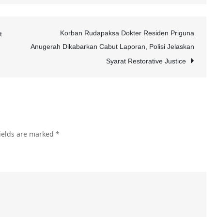
Berita
Terkini
:
Korban Rudapaksa Dokter Residen Priguna
t
Kabar
Anugerah Dikabarkan Cabut Laporan, Polisi Jelaskan
Duka
Syarat Restorative Justice
Anak
Pengantar
Galon
yang
Pulang
ields are marked
*
ke
Pangkuan
Ilahi
karena
Sakit