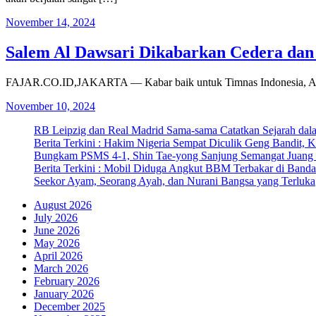
November 14, 2024
Salem Al Dawsari Dikabarkan Cedera dan 
FAJAR.CO.ID,JAKARTA — Kabar baik untuk Timnas Indonesia, Arab S
November 10, 2024
RB Leipzig dan Real Madrid Sama-sama Catatkan Sejarah dala
Berita Terkini : Hakim Nigeria Sempat Diculik Geng Bandit, 
Bungkam PSMS 4-1, Shin Tae-yong Sanjung Semangat Juang 
Berita Terkini : Mobil Diduga Angkut BBM Terbakar di Band
Seekor Ayam, Seorang Ayah, dan Nurani Bangsa yang Terluka
August 2026
July 2026
June 2026
May 2026
April 2026
March 2026
February 2026
January 2026
December 2025