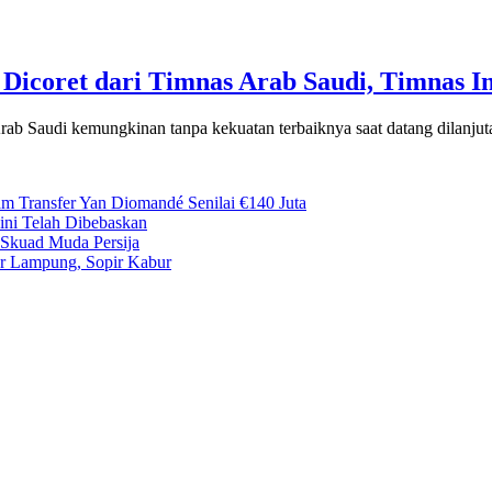
Dicoret dari Timnas Arab Saudi, Timnas I
audi kemungkinan tanpa kekuatan terbaiknya saat datang dilanjutan
m Transfer Yan Diomandé Senilai €140 Juta
Kini Telah Dibebaskan
Skuad Muda Persija
ar Lampung, Sopir Kabur