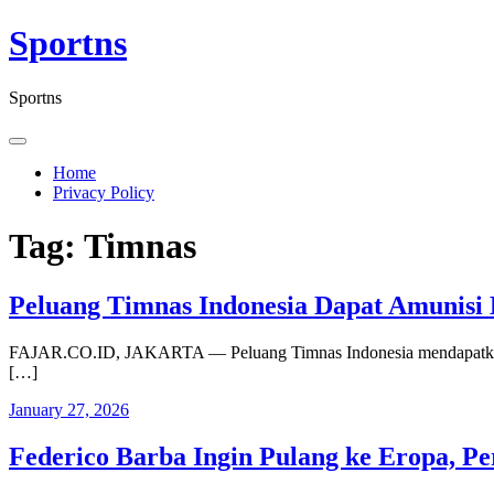
Skip
Sportns
to
content
Sportns
Home
Privacy Policy
Tag:
Timnas
Peluang Timnas Indonesia Dapat Amunisi
FAJAR.CO.ID, JAKARTA — Peluang Timnas Indonesia mendapatkan tam
[…]
January 27, 2026
Federico Barba Ingin Pulang ke Eropa, Pe