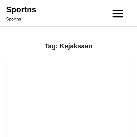
Skip
Sportns
to
Sportns
content
Tag:
Kejaksaan