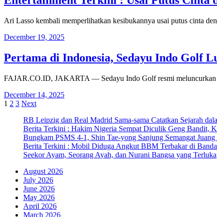
Entertainment Terkini : Usai Putus Cinta
Ari Lasso kembali memperlihatkan kesibukannya usai putus cinta de
December 19, 2025
Pertama di Indonesia, Sedayu Indo Golf L
FAJAR.CO.ID, JAKARTA — Sedayu Indo Golf resmi meluncurkan kembal
December 14, 2025
Posts
1
2
3
Next
pagination
RB Leipzig dan Real Madrid Sama-sama Catatkan Sejarah dala
Berita Terkini : Hakim Nigeria Sempat Diculik Geng Bandit, 
Bungkam PSMS 4-1, Shin Tae-yong Sanjung Semangat Juang 
Berita Terkini : Mobil Diduga Angkut BBM Terbakar di Band
Seekor Ayam, Seorang Ayah, dan Nurani Bangsa yang Terluka
August 2026
July 2026
June 2026
May 2026
April 2026
March 2026