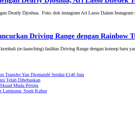
 dengan Dearly Djoshua, Ari Lasso Diledek 
ngan Dearly Djoshua. Foto: dok instagram Ari Lasso Dalam Instagram 
uncurkan Driving Range dengan Rainbow Tur
i (re-launching) fasilitas Driving Range dengan konsep baru yang 
m Transfer Yan Diomandé Senilai €140 Juta
Kini Telah Dibebaskan
Skuad Muda Persija
ar Lampung, Sopir Kabur