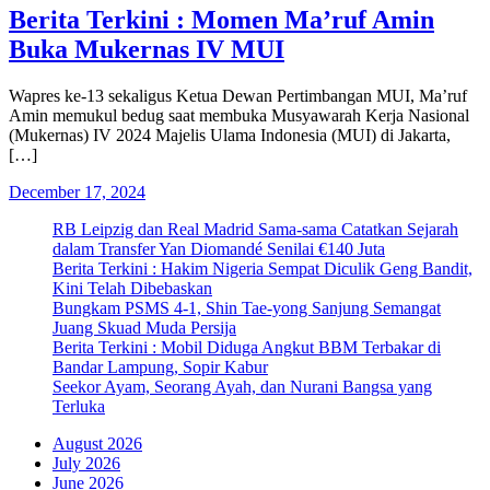
Berita Terkini : Momen Ma’ruf Amin
Buka Mukernas IV MUI
Wapres ke-13 sekaligus Ketua Dewan Pertimbangan MUI, Ma’ruf
Amin memukul bedug saat membuka Musyawarah Kerja Nasional
(Mukernas) IV 2024 Majelis Ulama Indonesia (MUI) di Jakarta,
[…]
December 17, 2024
RB Leipzig dan Real Madrid Sama-sama Catatkan Sejarah
dalam Transfer Yan Diomandé Senilai €140 Juta
Berita Terkini : Hakim Nigeria Sempat Diculik Geng Bandit,
Kini Telah Dibebaskan
Bungkam PSMS 4-1, Shin Tae-yong Sanjung Semangat
Juang Skuad Muda Persija
Berita Terkini : Mobil Diduga Angkut BBM Terbakar di
Bandar Lampung, Sopir Kabur
Seekor Ayam, Seorang Ayah, dan Nurani Bangsa yang
Terluka
August 2026
July 2026
June 2026